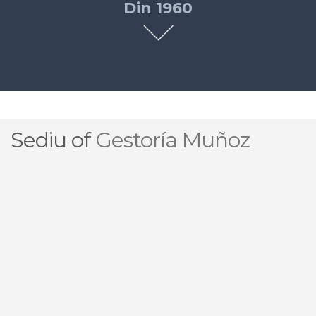
Din 1960
SCROLL
DOWN
TO
EXPLORE
Sediu of
Gestoría Muñoz